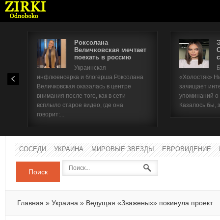
Роксолана
Величковская мечтает
поехать в россию
с
Имя п
Украинская
Б
инфлюенсерка и блогерша Роксолана
«Холостяк» Н
Паро
Величковская оказалась в центре
зачищает инт
внимания после того, как в сети
упоминаний о
всплыло старое видео, где она
Казалось бы, 
говорит:...
СОСЕДИ
УКРАИНА
МИРОВЫЕ ЗВЕЗДЫ
ЕВРОВИДЕНИЕ
Поиск
Главная
»
Украина
»
Ведущая «Зваженых» покинула проект