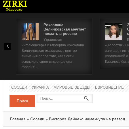
Роксолана
Величковская мечтает
поехать в россию
с
Имя п
Украинская
Б
инфлюенсерка и блогерша Роксолана
«Холостяк» Н
Паро
Величковская оказалась в центре
зачищает инт
внимания после того, как в сети
упоминаний о
всплыло старое видео, где она
Казалось бы, 
говорит:...
СОСЕДИ
УКРАИНА
МИРОВЫЕ ЗВЕЗДЫ
ЕВРОВИДЕНИЕ
Поиск
Главная
»
Соседи
»
Виктория Дайнеко намекнула на развод