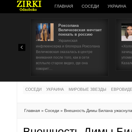
ГЛАВНАЯ
СОСЕДИ
УКРАИНА
Роксолана
Величковская мечтает
поехать в россию
Украинская
инфлюенсерка и блогерша Роксолана
«Холо
Величковская оказалась в центре
зачищ
внимания после того, как в сети
упоми
всплыло старое видео, где она
Казал
говорит:...
СОСЕДИ
УКРАИНА
МИРОВЫЕ ЗВЕЗДЫ
ЕВРОВИД
Главная
»
Соседи
»
Внешность Димы Билана ужаснула
Внешность Димы Би