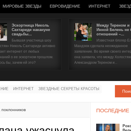
МИРОВЫЕ ЗВЕЗДЫ
ЕВРОВИДЕНИЕ
ИНТЕРНЕТ
ЗВЕЗ
Эскортница Николь
Между Тереном и
Сахтариди накануне
Инной Белень не
свадьбы...
отношений –...
Имя пользователя
Бывшая участница шоу
Известная блогер Е
стяк» Николь Сахтариди активно
Мандзюк сделала неожиданное
Пароль
ает интернет от любых
заявление. Во время своего инте
наний о ее эскортном прошлом.
она заявила, что между Холостяк
ось бы, зачем ей это?
Александром Тереном и...
запомнить
ЕНИЕ
ИНТЕРНЕТ
ЗВЕЗДНЫЕ СЕКРЕТЫ КРАСОТЫ
Пои
Забыли пароль?
Забыли имя пользователя?
 поклонников
ПОСЛЕДНИЕ
Рок
лана ужаснула
Вел