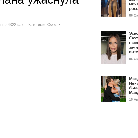
мечт
рос
06 О
нно 4322 раз
Категория
Соседи
Эск
Сах
нак
зач
инт
06 О
Меж
Инн
был
Ман
15 А