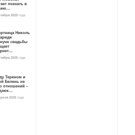
ает поехать в
сию…
ктября 2025
года
ортница Николь
тариди
ануне свадьбы
ищает
ернет…
ктября 2025
года
ду Тереном и
ой Белень не
о отношений –
дзюк…
преля 2025
года