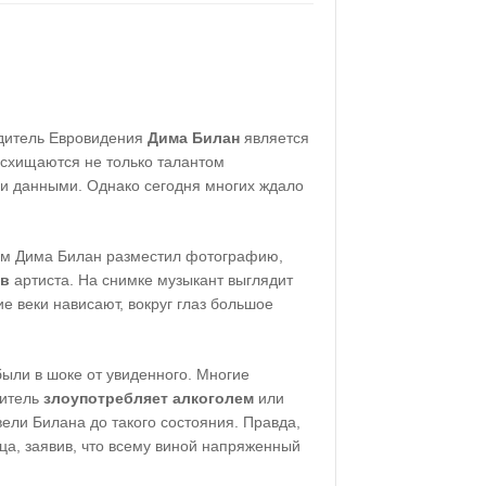
едитель Евровидения
Дима Билан
является
осхищаются не только талантом
ми данными. Однако сегодня многих ждало
мм Дима Билан разместил фотографию,
ов
артиста. На снимке музыкант выглядит
 веки нависают, вокруг глаз большое
ыли в шоке от увиденного. Многие
нитель
злоупотребляет алкоголем
или
ели Билана до такого состояния. Правда,
вца, заявив, что всему виной напряженный