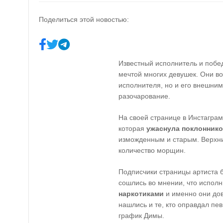
Поделиться этой новостью:
Известный исполнитель и поб
мечтой многих девушек. Они в
исполнителя, но и его внешни
разочарование.
На своей странице в Инстагра
которая
ужаснула поклонник
изможденным и старым. Верхние
количество морщин.
Подписчики страницы артиста б
сошлись во мнении, что испол
наркотиками
и именно они дов
нашлись и те, кто оправдал пе
график Димы.