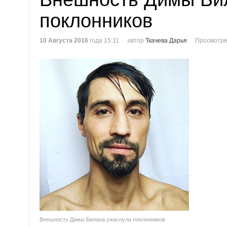
поклонников
10 Августа 2016
года 15:11
автор
Ткачева Дарья
Просмотре
Внешность Димы Билана ужаснула поклонников