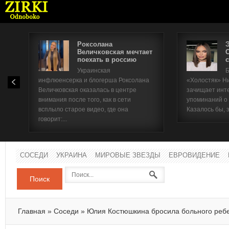
Роксолана
Величковская мечтает
поехать в россию
с
Имя п
Украинская
Б
инфлюенсерка и блогерша Роксолана
«Холостяк» Н
Паро
Величковская оказалась в центре
зачищает инт
внимания после того, как в сети
упоминаний о
всплыло старое видео, где она
Казалось бы, 
говорит:...
СОСЕДИ
УКРАИНА
МИРОВЫЕ ЗВЕЗДЫ
ЕВРОВИДЕНИЕ
Поиск
Главная
»
Соседи
»
Юлия Костюшкина бросила больного реб