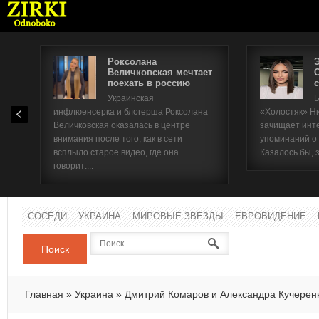
Роксолана
Величковская мечтает
поехать в россию
с
Имя п
Украинская
Б
инфлюенсерка и блогерша Роксолана
«Холостяк» Н
Паро
Величковская оказалась в центре
зачищает инт
внимания после того, как в сети
упоминаний о
всплыло старое видео, где она
Казалось бы, 
говорит:...
СОСЕДИ
УКРАИНА
МИРОВЫЕ ЗВЕЗДЫ
ЕВРОВИДЕНИЕ
Поиск
Главная
»
Украина
»
Дмитрий Комаров и Александра Кучерен