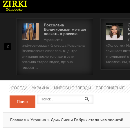
Роксолана
Величковская мечтает
поехать в россию
с
Имя п
Украинская
Б
инфлюенсерка и блогерша Роксолана
«Холостяк» Н
Паро
Величковская оказалась в центре
зачищает инт
внимания после того, как в сети
упоминаний о
всплыло старое видео, где она
Казалось бы, 
говорит:...
СОСЕДИ
УКРАИНА
МИРОВЫЕ ЗВЕЗДЫ
ЕВРОВИДЕНИЕ
Поиск
Главная
»
Украина
»
Дочь Лилии Ребрик стала чемпионкой