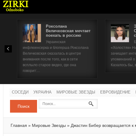
Роксолана
Величковская мечтает
поехать в россию
с
Имя п
Украинская
Б
инфлюенсерка и блогерша Роксолана
«Холостяк» Н
Паро
Величковская оказалась в центре
зачищает инт
внимания после того, как в сети
упоминаний о
всплыло старое видео, где она
Казалось бы, 
говорит:...
СОСЕДИ
УКРАИНА
МИРОВЫЕ ЗВЕЗДЫ
ЕВРОВИДЕНИЕ
Поиск
Главная
»
Мировые Звезды
»
Джастин Бибер возвращается к 