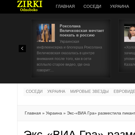
ГЛАВНАЯ
СОСЕДИ
УКРАИНА
Роксолана
Величковская мечтает
поехать в россию
Украинская
инфлюенсерка и блогерша Роксолана
«Холо
Величковская оказалась в центре
зачищ
внимания после того, как в сети
упоми
всплыло старое видео, где она
Казал
говорит:...
СОСЕДИ
УКРАИНА
МИРОВЫЕ ЗВЕЗДЫ
ЕВРОВИД
Главная
»
Украина
»
Экс-«ВИА Гра» разместила пикан
Экс-«ВИА Гра» разм