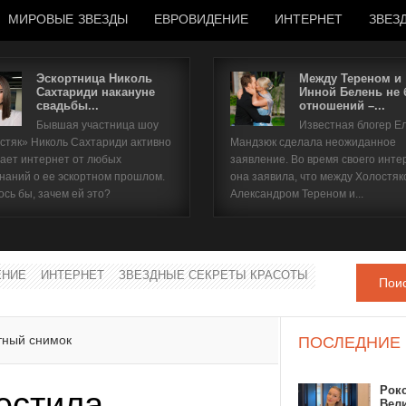
МИРОВЫЕ ЗВЕЗДЫ
ЕВРОВИДЕНИЕ
ИНТЕРНЕТ
ЗВЕЗ
Эскортница Николь
Между Тереном и
Сахтариди накануне
Инной Белень не
свадьбы...
отношений –...
Имя пользователя
Бывшая участница шоу
Известная блогер Е
стяк» Николь Сахтариди активно
Мандзюк сделала неожиданное
Пароль
ает интернет от любых
заявление. Во время своего инте
наний о ее эскортном прошлом.
она заявила, что между Холостяк
ось бы, зачем ей это?
Александром Тереном и...
запомнить
ЕНИЕ
ИНТЕРНЕТ
ЗВЕЗДНЫЕ СЕКРЕТЫ КРАСОТЫ
Пои
Забыли пароль?
Забыли имя пользователя?
тный снимок
ПОСЛЕДНИЕ
Рок
естила
Вел