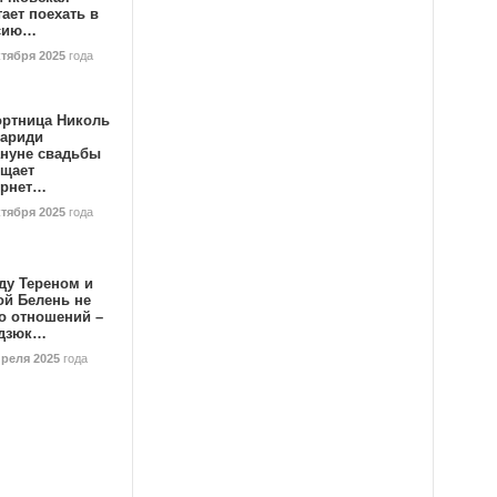
ает поехать в
сию…
ктября 2025
года
ортница Николь
тариди
ануне свадьбы
ищает
ернет…
ктября 2025
года
ду Тереном и
ой Белень не
о отношений –
дзюк…
преля 2025
года