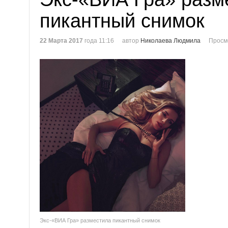
пикантный снимок
22 Марта 2017
года 11:16
автор
Николаева Людмила
Просм
Экс-«ВИА Гра» разместила пикантный снимок