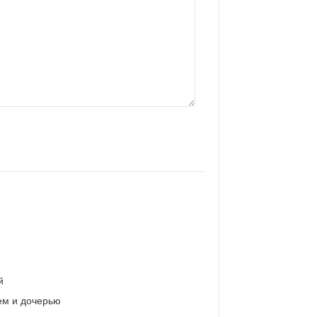
й
ем и дочерью