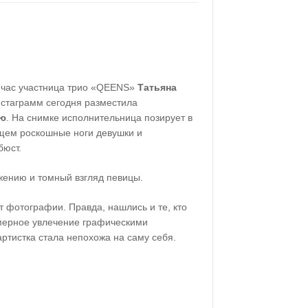
йчас участница трио «
QEENS
»
Татьяна
нстаграмм сегодня разместила
ию
. На снимке исполнительница позирует в
щем роскошные ноги девушки и
бюст.
жению и томный взгляд певицы.
т фотографии. Правда, нашлись и те, кто
змерное увлечение графическими
артистка стала непохожа на саму себя.