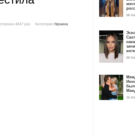
мечт
рос
06 О
отренно 4847 раз
Категория
Украина
Эск
Сах
нак
зач
инт
06 О
Меж
Инн
был
Ман
15 А