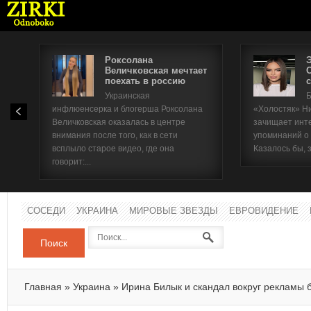
Роксолана
Величковская мечтает
поехать в россию
с
Имя п
Украинская
Б
инфлюенсерка и блогерша Роксолана
«Холостяк» Н
Паро
Величковская оказалась в центре
зачищает инт
внимания после того, как в сети
упоминаний о
всплыло старое видео, где она
Казалось бы, 
говорит:...
СОСЕДИ
УКРАИНА
МИРОВЫЕ ЗВЕЗДЫ
ЕВРОВИДЕНИЕ
Поиск
Главная
»
Украина
»
Ирина Билык и скандал вокруг рекламы б