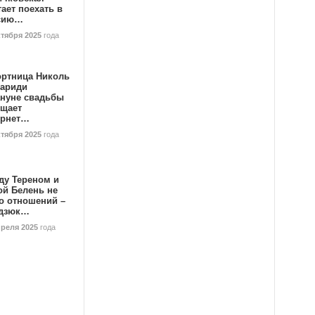
ает поехать в
сию…
ктября 2025
года
ортница Николь
тариди
ануне свадьбы
ищает
ернет…
ктября 2025
года
ду Тереном и
ой Белень не
о отношений –
дзюк…
преля 2025
года