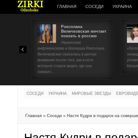
ГЛАВНАЯ
СОСЕДИ
УКРАИНА
Роксолана
Величковская мечтает
поехать в россию
Украинская
инфлюенсерка и блогерша Роксолана
«Холо
Величковская оказалась в центре
зачищ
внимания после того, как в сети
упоми
всплыло старое видео, где она
Казал
говорит:...
СОСЕДИ
УКРАИНА
МИРОВЫЕ ЗВЕЗДЫ
ЕВРОВИД
Главная
»
Соседи
»
Настя Кудри в подарок на соверш
Настя Кудри в подар