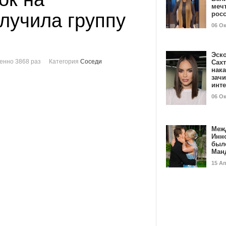
мечт
лучила группу
рос
06 О
Эск
енно 3868 раз
Категория
Соседи
Сах
нак
зач
инт
06 О
Меж
Инн
был
Ман
15 А