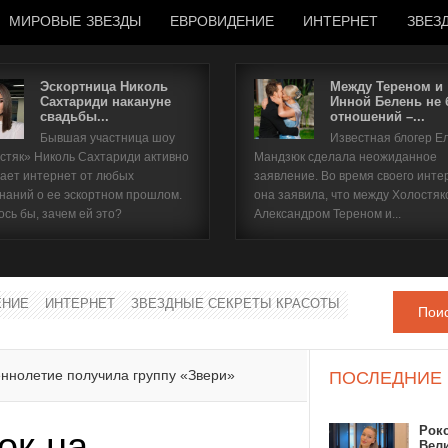
МИРОВЫЕ ЗВЕЗДЫ
ЕВРОВИДЕНИЕ
ИНТЕРНЕТ
ЗВЕЗ
Эскортница Николь
Между Тереном и
Сахтариди накануне
Инной Белень не
свадьбы...
отношений –...
Имя пользователя
Бывшая участница шоу
Известная блогер Е
стяк» Николь Сахтариди активно
Мандзюк сделала неожиданное
Пароль
ает интернет от любых
заявление. Во время своего инте
наний о ее эскортном прошлом.
она заявила, что между Холостяк
ось бы, зачем ей это?
Александром Тереном и...
запомнить
ЕНИЕ
ИНТЕРНЕТ
ЗВЕЗДНЫЕ СЕКРЕТЫ КРАСОТЫ
Пои
Забыли пароль?
Забыли имя пользователя?
еннолетие получила группу «Звери»
ПОСЛЕДНИЕ
Рок
ок на
Вел