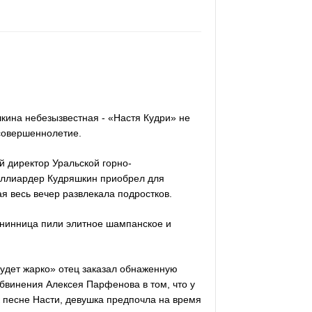
кина небезызвестная - «Настя Кудри» не
 совершеннолетие.
й директор Уральской горно-
иллиардер Кудряшкин приобрел для
ая весь вечер развлекала подростков.
енинница пили элитное шампанское и
будет жарко» отец заказал обнаженную
обвинения Алексея Парфенова в том, что у
 песне Насти, девушка предпочла на время