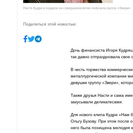
Настя Кудри в подарок на совершеннолетие получила группу «Звери»
Поделиться этой новостью:
Дочь финансиста Игоря Кудряш
так давно отпраздновала свое
В честь торжества коммерчески
металлургической компании м
девушки группу «Звери», котор
Также друзья Насти и сама им
закусывали деликатесами.
Для нового клипа Кудри «Нам 
Ольгу Бузову. При этом после 
него была похищена мелодия к