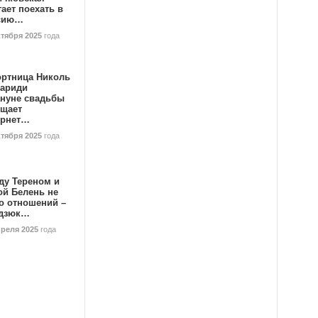
ает поехать в
сию…
ктября 2025
года
ортница Николь
тариди
ануне свадьбы
ищает
ернет…
ктября 2025
года
ду Тереном и
ой Белень не
о отношений –
дзюк…
преля 2025
года