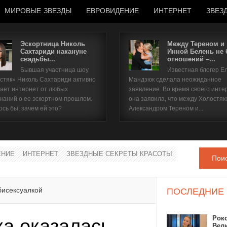
МИРОВЫЕ ЗВЕЗДЫ
ЕВРОВИДЕНИЕ
ИНТЕРНЕТ
ЗВЕЗ
Эскортница Николь
Между Тереном и
Сахтариди накануне
Инной Белень не
свадьбы...
отношений –...
Имя пользователя
Бывшая участница шоу
Известная блогер Е
стяк» Николь Сахтариди активно
Мандзюк сделала неожиданное
Пароль
ает интернет от любых
заявление. Во время своего инте
наний о ее эскортном прошлом.
она заявила, что между Холостяк
ось бы, зачем ей это?
Александром Тереном и...
запомнить
ЕНИЕ
ИНТЕРНЕТ
ЗВЕЗДНЫЕ СЕКРЕТЫ КРАСОТЫ
Пои
Забыли пароль?
Забыли имя пользователя?
бисексуалкой
ПОСЛЕДНИЕ
Рок
а оказалась
Вел