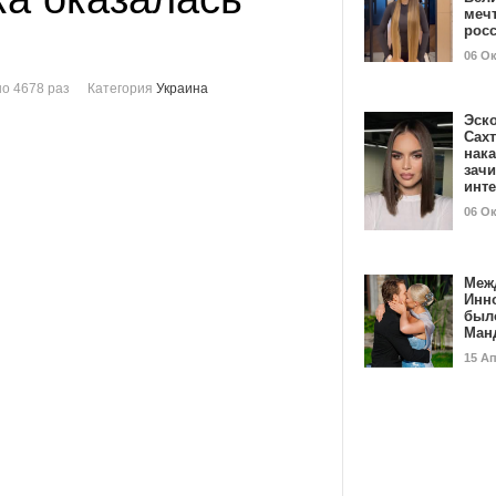
мечт
рос
06 О
о 4678 раз
Категория
Украина
Эск
Сах
нак
зач
инт
06 О
Меж
Инн
был
Ман
15 А