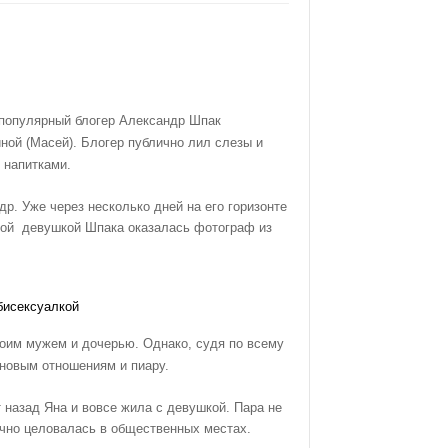
о популярный блогер Александр Шпак
иной (Масей). Блогер публично лил слезы и
 напитками.
р. Уже через несколько дней на его горизонте
вой девушкой Шпака оказалась фотограф из
бисексуалкой
оим мужем и дочерью. Однако, судя по всему
 новым отношениям и пиару.
 назад Яна и вовсе жила с девушкой. Пара не
ично целовалась в общественных местах.