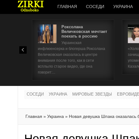
ГЛАВНАЯ
СОСЕДИ
УКРАИНА
Роксолана
Величковская мечтает
поехать в россию
Украинская
инфлюенсерка и блогерша Роксолана
«Холо
Величковская оказалась в центре
зачищ
внимания после того, как в сети
упоми
всплыло старое видео, где она
Казал
говорит:...
СОСЕДИ
УКРАИНА
МИРОВЫЕ ЗВЕЗДЫ
ЕВРОВИД
Главная
»
Украина
»
Новая девушка Шпака оказалась 
Новая девушка Шпак