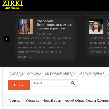
Роксолана
Величковская мечтает
поехать в россию
с
Имя п
Украинская
Б
инфлюенсерка и блогерша Роксолана
«Холостяк» Н
Паро
Величковская оказалась в центре
зачищает инт
внимания после того, как в сети
упоминаний о
всплыло старое видео, где она
Казалось бы, 
говорит:...
СОСЕДИ
УКРАИНА
МИРОВЫЕ ЗВЕЗДЫ
ЕВРОВИДЕНИЕ
Поиск
Главная
»
Украина
»
Новый космический образ Славы Каминс