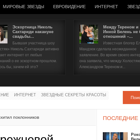
МИРОВЫЕ ЗВЕЗДЫ
ЕВРОВИДЕНИЕ
ИНТЕРНЕТ
ЗВЕЗ
Эскортница Николь
Между Тереном и
Сахтариди накануне
Инной Белень не
свадьбы...
отношений –...
Имя пользователя
Бывшая участница шоу
Известная блогер Е
стяк» Николь Сахтариди активно
Мандзюк сделала неожиданное
Пароль
ает интернет от любых
заявление. Во время своего инте
наний о ее эскортном прошлом.
она заявила, что между Холостяк
ось бы, зачем ей это?
Александром Тереном и...
запомнить
ЕНИЕ
ИНТЕРНЕТ
ЗВЕЗДНЫЕ СЕКРЕТЫ КРАСОТЫ
Пои
Забыли пароль?
Забыли имя пользователя?
хитил поклонников
ПОСЛЕДНИЕ
Рок
Брежневой
Вел