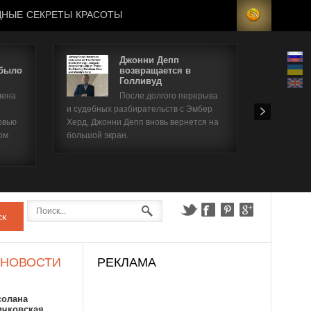
ДНЫЕ СЕКРЕТЫ КРАСОТЫ
Джонни Депп
 было
возвращается в
Голливуд
лена
После долгого перерыва
и судебных разбирательств с Эмбер
принимала
рвью
Херд, Джонни Депп вновь вернется на
отборе на
ом
большой экран.
неожиданн
сотруднич
командой,..
ск
 НОВОСТИ
РЕКЛАМА
солана
ичковская