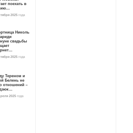
ает поехать в
сию…
ктября 2025
года
ортница Николь
тариди
ануне свадьбы
ищает
ернет…
ктября 2025
года
ду Тереном и
ой Белень не
о отношений –
дзюк…
преля 2025
года