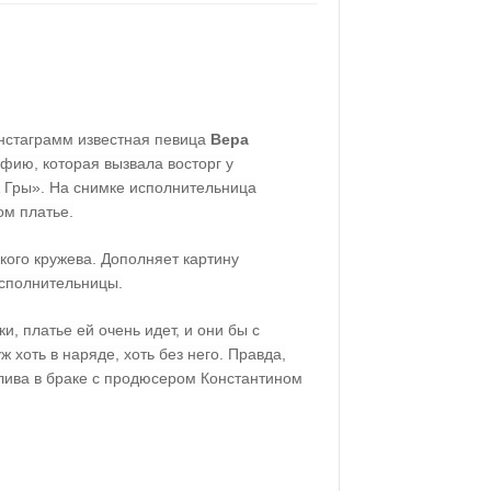
Инстаграмм известная певица
Вера
ию, которая вызвала восторг у
А Гры». На снимке исполнительница
ом платье.
кого кружева. Дополняет картину
исполнительницы.
, платье ей очень идет, и они бы с
 хоть в наряде, хоть без него. Правда,
лива в браке с продюсером Константином