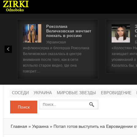
Роксолана
Величковская мечтает
поехать в россию
с
Имя п
Украинская
Б
инфлюенсерка и блогерша Роксолана
«Холостяк» Н
Паро
Величковская оказалась в центре
зачищает инт
внимания после того, как в сети
упоминаний о
всплыло старое видео, где она
Казалось бы, 
говорит:...
СОСЕДИ
УКРАИНА
МИРОВЫЕ ЗВЕЗДЫ
ЕВРОВИДЕНИЕ
Поиск
Главная
»
Украина
»
Потап готов выступить на Евровидении 