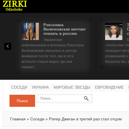
Роксолана
Величковская мечтает
поехать в россию
с
Имя п
Украинская
Б
инфлюенсерка и блогерша Роксолана
«Холостяк» Н
Паро
Величковская оказалась в центре
зачищает инт
внимания после того, как в сети
упоминаний о
всплыло старое видео, где она
Казалось бы, 
говорит:...
СОСЕДИ
УКРАИНА
МИРОВЫЕ ЗВЕЗДЫ
ЕВРОВИДЕНИЕ
Поиск
Главная
»
Соседи
»
Рэпер Джиган в третий раз стал отцом