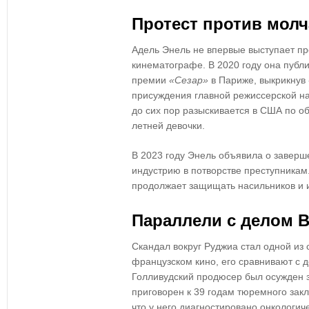
Протест против мол
Адель Энель не впервые выступает пр
кинематографе. В 2020 году она пуб
премии
«Сезар»
в Париже, выкрикнув
присуждения главной режиссерской н
до сих пор разыскивается в США по о
летней девочки.
В 2023 году Энель объявила о заверш
индустрию в потворстве преступникам
продолжает защищать насильников и и
Параллели с делом 
Скандал вокруг Руджиа стал одной из 
французском кино, его сравнивают с
Голливудский продюсер был осужден 
приговорен к 39 годам тюремного зак
что у него диагностировано онкологич