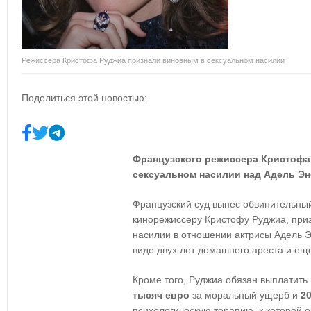
Режиссера Кристофа Руджиа признали виновным в сексуальном насилии
Поделиться этой новостью:
Французского режиссера Кристофа
сексуальном насилии над Адель Э
Французский суд вынес обвинительны
кинорежиссеру Кристофу Руджиа, приз
насилии в отношении актрисы Адель Э
виде двух лет домашнего ареста и еще
Кроме того, Руджиа обязан выплатит
тысяч евро
за моральный ущерб и
2
психологическую терапию, к которой 