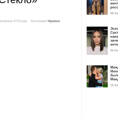
мечт
рос
06 О
отренно 3724 раз
Категория
Украина
Эск
Сах
нак
зач
инт
06 О
Меж
Инн
был
Ман
15 А