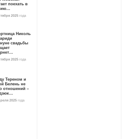
ает поехать в
сию…
ктября 2025
года
ортница Николь
тариди
ануне свадьбы
ищает
ернет…
ктября 2025
года
ду Тереном и
ой Белень не
о отношений –
дзюк…
преля 2025
года