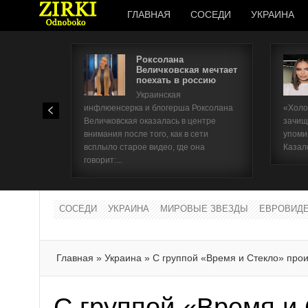
ГЛАВНАЯ
СОСЕДИ
УКРАИНА
Роксолана
Величковская мечтает
поехать в россию
Украинская
инфлюенсерка и блогерша Роксолана
«Холо
Величковская оказалась в центре
зачищ
внимания после того, как в сети
упоми
всплыло старое видео, где она
Казал
говорит:...
СОСЕДИ
УКРАИНА
МИРОВЫЕ ЗВЕЗДЫ
ЕВРОВИД
Главная
»
Украина
»
С группой «Время и Стекло» про
С группой «Время и