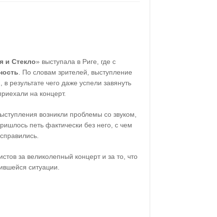
я и Стекло
» выступала в Риге, где с
ность
. По словам зрителей, выступление
 в результате чего даже успели завянуть
приехали на концерт.
выступления возникли проблемы со звуком,
ишлось петь фактически без него, с чем
справились.
стов за великолепный концерт и за то, что
ившейся ситуации.