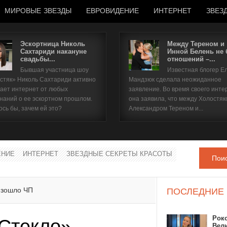
МИРОВЫЕ ЗВЕЗДЫ
ЕВРОВИДЕНИЕ
ИНТЕРНЕТ
ЗВЕЗ
Эскортница Николь
Между Тереном и
Сахтариди накануне
Инной Белень не
свадьбы...
отношений –...
Имя пользователя
Бывшая участница шоу
Известная блогер Е
стяк» Николь Сахтариди активно
Мандзюк сделала неожиданное
Пароль
ает интернет от любых
заявление. Во время своего инте
наний о ее эскортном прошлом.
она заявила, что между Холостяк
ось бы, зачем ей это?
Александром Тереном и...
запомнить
ЕНИЕ
ИНТЕРНЕТ
ЗВЕЗДНЫЕ СЕКРЕТЫ КРАСОТЫ
Пои
Забыли пароль?
Забыли имя пользователя?
изошло ЧП
ПОСЛЕДНИЕ
Рок
 Стекло»
Вел