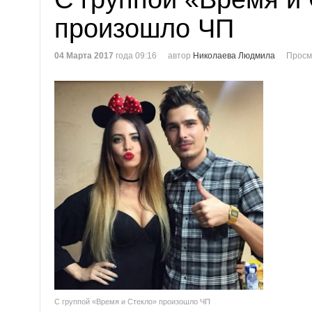
произошло ЧП
04 Марта 2017
года 09:16
автор
Николаева Людмила
Просм
С группой «Время и Стекло» произошло ЧП