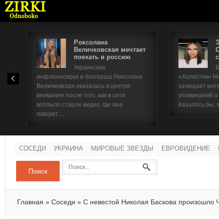
Роксолана
Величковская мечтает
поехать в россию
с
Имя п
Украинская
Б
инфлюенсерка и блогерша Роксолана
«Холостяк» Н
Паро
Величковская оказалась в центре
зачищает инт
внимания после того, как в сети
упоминаний о
всплыло старое видео, где она
Казалось бы, 
говорит:...
СОСЕДИ
УКРАИНА
МИРОВЫЕ ЗВЕЗДЫ
ЕВРОВИДЕНИЕ
Поиск
Главная
»
Соседи
»
С невестой Николая Баскова произошло 