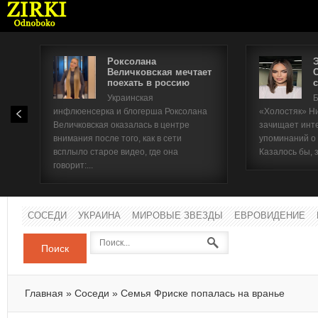
Роксолана
Величковская мечтает
поехать в россию
с
Имя п
Украинская
Б
инфлюенсерка и блогерша Роксолана
«Холостяк» Н
Паро
Величковская оказалась в центре
зачищает инт
внимания после того, как в сети
упоминаний о
всплыло старое видео, где она
Казалось бы, 
говорит:...
СОСЕДИ
УКРАИНА
МИРОВЫЕ ЗВЕЗДЫ
ЕВРОВИДЕНИЕ
Поиск
Главная
»
Соседи
»
Семья Фриске попалась на вранье