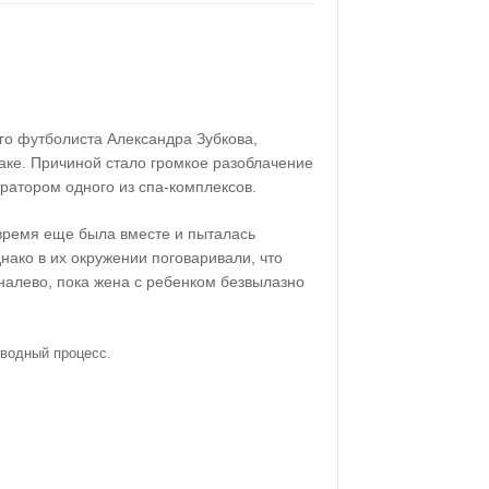
ого футболиста Александра Зубкова,
раке. Причиной стало громкое разоблачение
ратором одного из спа-комплексов.
 время еще была вместе и пыталась
нако в их окружении поговаривали, что
налево, пока жена с ребенком безвылазно
зводный процесс.