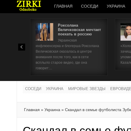
ГЛАВНАЯ
СОСЕДИ
УКРАИНА
Роксолана
Величковская мечтает
поехать в россию
Украинская
инфлюенсерка и блогерша Роксолана
«Холо
Величковская оказалась в центре
зачищ
внимания после того, как в сети
упоми
всплыло старое видео, где она
Казал
говорит:...
СОСЕДИ
УКРАИНА
МИРОВЫЕ ЗВЕЗДЫ
ЕВРОВИД
Главная
»
Украина
»
Скандал в семье футболиста Зуб
Скандал в семье фу