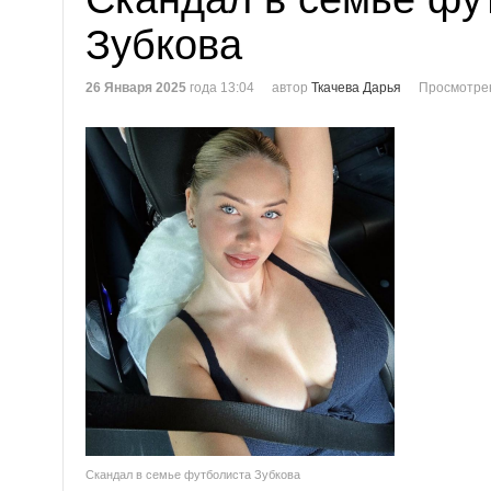
Зубкова
26 Января 2025
года 13:04
автор
Ткачева Дарья
Просмотрен
Скандал в семье футболиста Зубкова