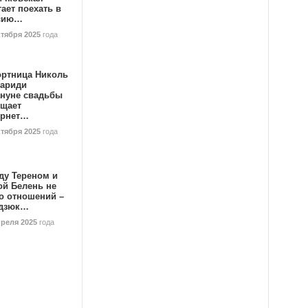
ает поехать в
сию…
ктября 2025
года
ортница Николь
тариди
ануне свадьбы
ищает
ернет…
ктября 2025
года
ду Тереном и
ой Белень не
о отношений –
дзюк…
преля 2025
года