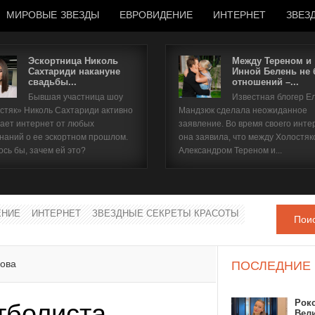
МИРОВЫЕ ЗВЕЗДЫ
ЕВРОВИДЕНИЕ
ИНТЕРНЕТ
ЗВЕЗ
Эскортница Николь
Между Тереном и
Сахтариди накануне
Инной Белень не
свадьбы...
отношений –...
Имя пользователя
Бывшая участница шоу
Известная блогер Е
стяк» Николь Сахтариди активно
Мандзюк сделала неожиданное
Пароль
ает интернет от любых
заявление. Во время своего инте
наний о ее эскортном прошлом.
она заявила, что между Холостяк
ось бы, зачем ей это?
Александром Тереном и...
запомнить
ЕНИЕ
ИНТЕРНЕТ
ЗВЕЗДНЫЕ СЕКРЕТЫ КРАСОТЫ
Пои
Забыли пароль?
Забыли имя пользователя?
кова
ПОСЛЕДНИЕ
Рок
тболиста
Вел