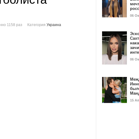
мечт
рос
06 О
но 1158 раз
Категория
Украина
Эск
Сах
нак
зач
инт
06 О
Меж
Инн
был
Ман
15 А