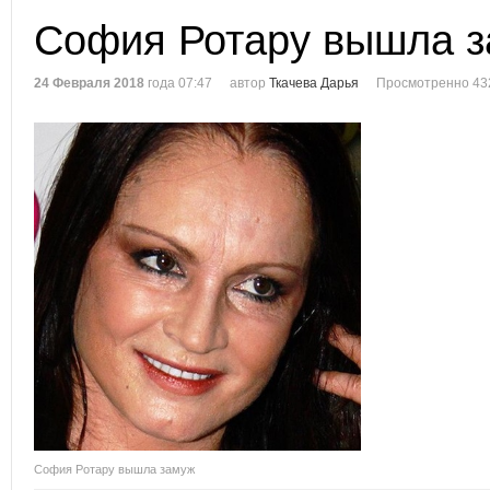
София Ротару вышла 
24 Февраля 2018
года 07:47
автор
Ткачева Дарья
Просмотренно 43
София Ротару вышла замуж