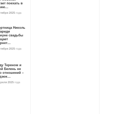
ает поехать в
сию…
ктября 2025
года
ортница Николь
тариди
ануне свадьбы
ищает
ернет…
ктября 2025
года
ду Тереном и
ой Белень не
о отношений –
дзюк…
преля 2025
года