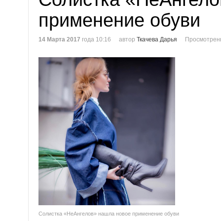
применение обуви
14 Марта 2017
года 10:16
автор
Ткачева Дарья
Просмотренн
Солистка «НеАнгелов» нашла новое применение обуви