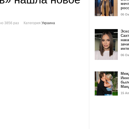
мечт
рос
06 О
о 3856 раз
Категория
Украина
Эск
Сах
нак
зач
инт
06 О
Меж
Инн
был
Ман
15 А