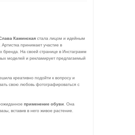
Слава Каминская
стала лицом и идейным
 Артистка принимает участие в
х бренда. На своей странице в Инстаграмм
вых моделей и рекламирует предлагаемый
ешила креативно подойти к вопросу и
вать свою любовь фотографироваться с
неожиданное
применение обуви
. Она
вазы, вставив в него живое растение.