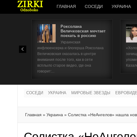
ГЛАВНАЯ
СОСЕДИ
УКРАИНА
Роксолана
Величковская мечтает
поехать в россию
Украинская
инфлюенсерка и блогерша Роксолана
«Холо
Величковская оказалась в центре
зачищ
внимания после того, как в сети
упоми
всплыло старое видео, где она
Казал
говорит:...
СОСЕДИ
УКРАИНА
МИРОВЫЕ ЗВЕЗДЫ
ЕВРОВИД
Главная
»
Украина
»
Солистка «НеАнгелов» нашла но
Солистка «НеАнгело