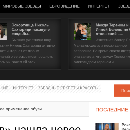
МИРОВЫЕ ЗВЕЗДЫ
ЕВРОВИДЕНИЕ
ИНТЕРНЕТ
ЗВЕЗ
Эскортница Николь
Между Тереном и
Сахтариди накануне
Инной Белень не
свадьбы...
отношений –...
Имя пользователя
Бывшая участница шоу
Известная блогер Е
стяк» Николь Сахтариди активно
Мандзюк сделала неожиданное
Пароль
ает интернет от любых
заявление. Во время своего инте
наний о ее эскортном прошлом.
она заявила, что между Холостяк
ось бы, зачем ей это?
Александром Тереном и...
запомнить
ЕНИЕ
ИНТЕРНЕТ
ЗВЕЗДНЫЕ СЕКРЕТЫ КРАСОТЫ
Пои
Забыли пароль?
Забыли имя пользователя?
вое применение обуви
ПОСЛЕДНИЕ
Рок
в» нашла новое
Вел