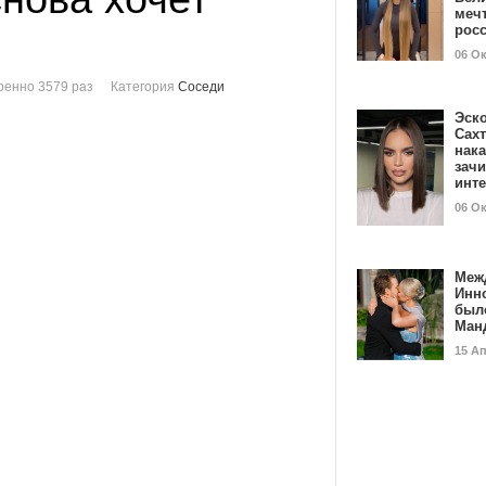
мечт
рос
06 О
енно 3579 раз
Категория
Соседи
Эск
Сах
нак
зач
инт
06 О
Меж
Инн
был
Ман
15 А