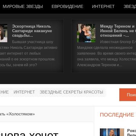
МИРОВЫЕ ЗВЕЗДЫ
ЕВРОВИДЕНИЕ
ИНТЕРНЕТ
ЗВЕЗ
Эскортница Николь
Между Тереном и
Сахтариди накануне
Инной Белень не
свадьбы...
отношений –...
Имя пользователя
Бывшая участница шоу
Известная блогер Е
стяк» Николь Сахтариди активно
Мандзюк сделала неожиданное
Пароль
ает интернет от любых
заявление. Во время своего инте
наний о ее эскортном прошлом.
она заявила, что между Холостяк
ось бы, зачем ей это?
Александром Тереном и...
запомнить
ЕНИЕ
ИНТЕРНЕТ
ЗВЕЗДНЫЕ СЕКРЕТЫ КРАСОТЫ
Пои
Забыли пароль?
Забыли имя пользователя?
ать «Холостяком»
ПОСЛЕДНИЕ
Рок
нова хочет
Вел