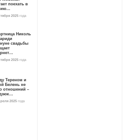
ает поехать в
сию…
ктября 2025
года
ортница Николь
тариди
ануне свадьбы
ищает
ернет…
ктября 2025
года
ду Тереном и
ой Белень не
о отношений –
дзюк…
преля 2025
года