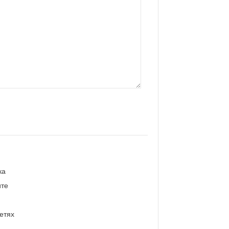
ка
ите
етях