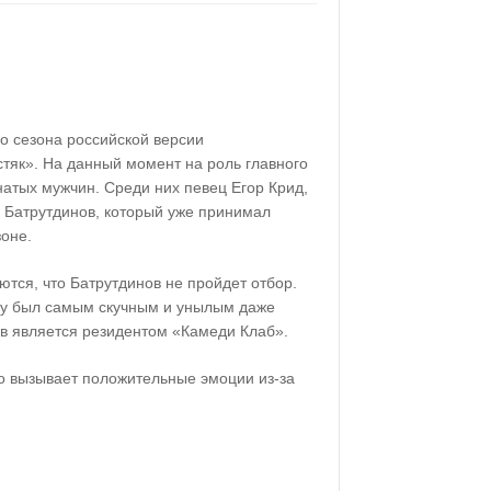
о сезона российской версии
тяк». На данный момент на роль главного
натых мужчин. Среди них певец Егор Крид,
 Батрутдинов, который уже принимал
зоне.
тся, что Батрутдинов не пройдет отбор.
оу был самым скучным и унылым даже
ов является резидентом «Камеди Клаб».
го вызывает положительные эмоции из-за