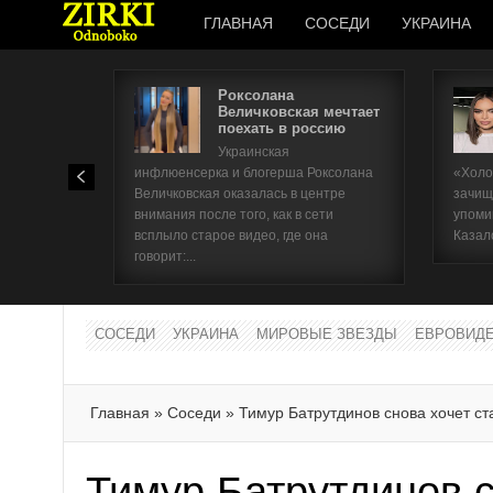
ГЛАВНАЯ
СОСЕДИ
УКРАИНА
Роксолана
Величковская мечтает
поехать в россию
Украинская
инфлюенсерка и блогерша Роксолана
«Холо
Величковская оказалась в центре
зачищ
внимания после того, как в сети
упоми
всплыло старое видео, где она
Казал
говорит:...
СОСЕДИ
УКРАИНА
МИРОВЫЕ ЗВЕЗДЫ
ЕВРОВИД
Главная
»
Соседи
»
Тимур Батрутдинов снова хочет ст
Тимур Батрутдинов с