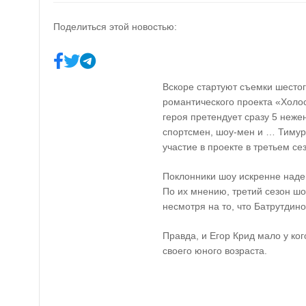
Поделиться этой новостью:
Вскоре стартуют съемки шестог
романтического проекта «Холос
героя претендует сразу 5 неже
спортсмен, шоу-мен и … Тимур
участие в проекте в третьем се
Поклонники шоу искренне надею
По их мнению, третий сезон ш
несмотря на то, что Батрутдин
Правда, и Егор Крид мало у ко
своего юного возраста.