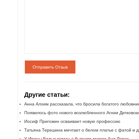
Отправить Отзыв
Другие статьи:
Анна Алхим рассказала, что бросила богатого любовни
Появилось фото нового возлюбленного Агнии Дитковск
Иосиф Пригожин осваивает новую профессию
Татьяна Терешина мечтает о белом платье с фатой и д
У Ирины Билык роман с бывшим мужем Ани Лорак