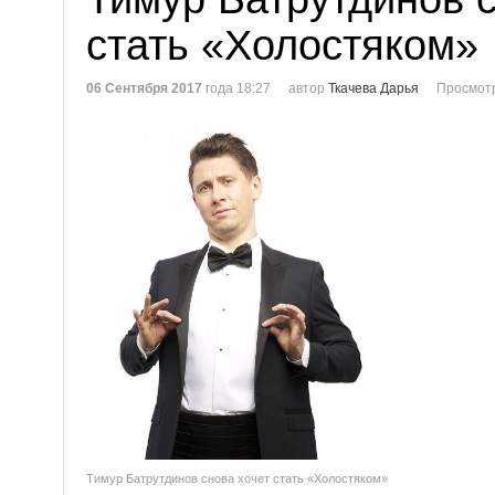
стать «Холостяком»
06 Сентября 2017
года 18:27
автор
Ткачева Дарья
Просмотр
Тимур Батрутдинов снова хочет стать «Холостяком»