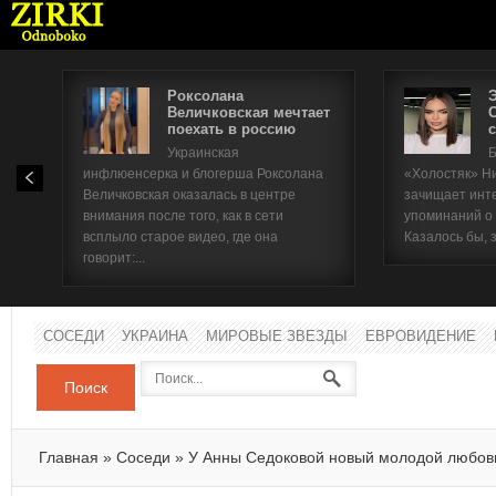
Роксолана
Величковская мечтает
поехать в россию
с
Имя п
Украинская
Б
инфлюенсерка и блогерша Роксолана
«Холостяк» Н
Паро
Величковская оказалась в центре
зачищает инт
внимания после того, как в сети
упоминаний о
всплыло старое видео, где она
Казалось бы, 
говорит:...
СОСЕДИ
УКРАИНА
МИРОВЫЕ ЗВЕЗДЫ
ЕВРОВИДЕНИЕ
Поиск
Главная
»
Соседи
»
У Анны Седоковой новый молодой любов