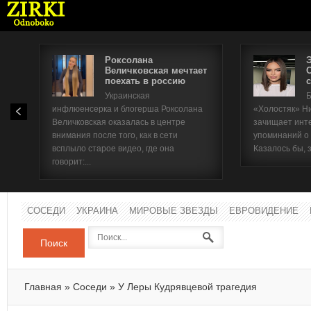
Роксолана
Величковская мечтает
поехать в россию
с
Имя п
Украинская
Б
инфлюенсерка и блогерша Роксолана
«Холостяк» Н
Паро
Величковская оказалась в центре
зачищает инт
внимания после того, как в сети
упоминаний о
всплыло старое видео, где она
Казалось бы, 
говорит:...
СОСЕДИ
УКРАИНА
МИРОВЫЕ ЗВЕЗДЫ
ЕВРОВИДЕНИЕ
Поиск
Главная
»
Соседи
»
У Леры Кудрявцевой трагедия