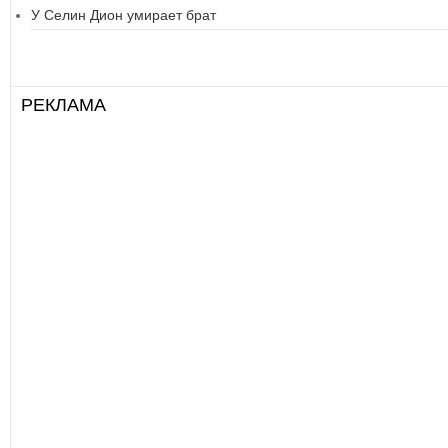
У Селин Дион умирает брат
РЕКЛАМА