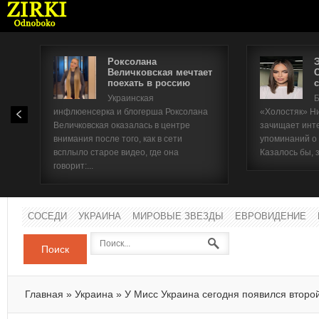
Роксолана
Величковская мечтает
поехать в россию
с
Имя п
Украинская
Б
инфлюенсерка и блогерша Роксолана
«Холостяк» Н
Паро
Величковская оказалась в центре
зачищает инт
внимания после того, как в сети
упоминаний о
всплыло старое видео, где она
Казалось бы, 
говорит:...
СОСЕДИ
УКРАИНА
МИРОВЫЕ ЗВЕЗДЫ
ЕВРОВИДЕНИЕ
Поиск
Главная
»
Украина
»
У Мисс Украина сегодня появился второ