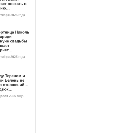
ает поехать в
сию…
ктября 2025
года
ортница Николь
тариди
ануне свадьбы
ищает
ернет…
ктября 2025
года
ду Тереном и
ой Белень не
о отношений –
дзюк…
преля 2025
года