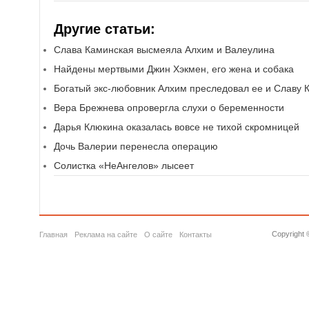
Другие статьи:
Слава Каминская высмеяла Алхим и Валеулина
Найдены мертвыми Джин Хэкмен, его жена и собака
Богатый экс-любовник Алхим преследовал ее и Славу 
Вера Брежнева опровергла слухи о беременности
Дарья Клюкина оказалась вовсе не тихой скромницей
Дочь Валерии перенесла операцию
Солистка «НеАнгелов» лысеет
Copyright 
Главная
Реклама на сайте
О сайте
Контакты