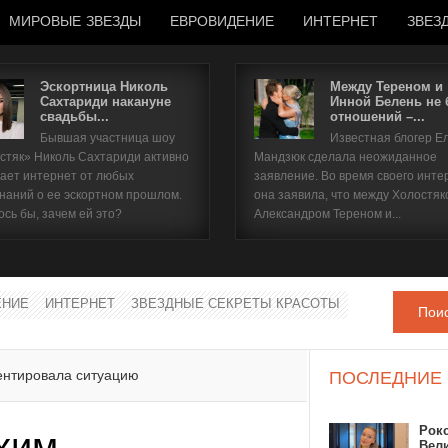
МИРОВЫЕ ЗВЕЗДЫ
ЕВРОВИДЕНИЕ
ИНТЕРНЕТ
ЗВЕЗ
Эскортница Николь
Между Тереном и
Сахтариди накануне
Инной Белень не
свадьбы...
отношений –...
Имя пользователя
Бывшая участница шоу
Известная блогер Е
стяк» Николь Сахтариди активно
Мандзюк сделала неожиданное
Пароль
ает интернет от любых
заявление. Во время своего инте
наний о ее эскортном прошлом.
она заявила, что между Холостяк
ось бы, зачем ей это?
Александром Тереном и...
запомнить
ЕНИЕ
ИНТЕРНЕТ
ЗВЕЗДНЫЕ СЕКРЕТЫ КРАСОТЫ
Пои
Забыли пароль?
Забыли имя пользователя?
нтировала ситуацию
ПОСЛЕДНИЕ
Рок
хим
Вел