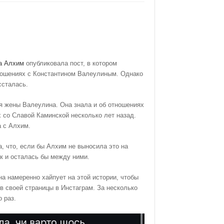
а Алхим
опубликовала пост, в котором
тношениях с Константином Валеулиным. Однако
ссталась.
я жены Валеулина. Она знала и об отношениях
х со Славой Каминской несколько лет назад.
а с Алхим.
, что, если бы Алхим не выносила это на
к и осталась бы между ними.
на намеренно хайпует на этой истории, чтобы
в своей страницы в Инстаграм. За несколько
 раз.