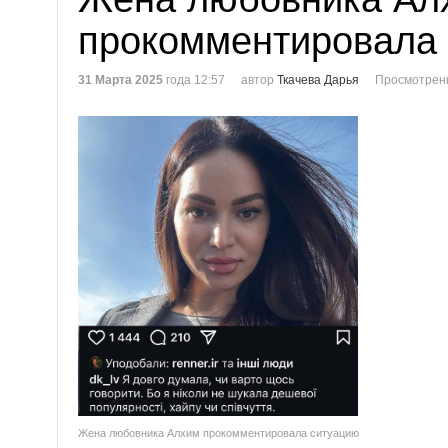
прокомментировала
31 Марта 2025
года 12:57
автор
Ткачева Дарья
Просмотренн
Жена любовника Алхим прокомментировала ситуацию