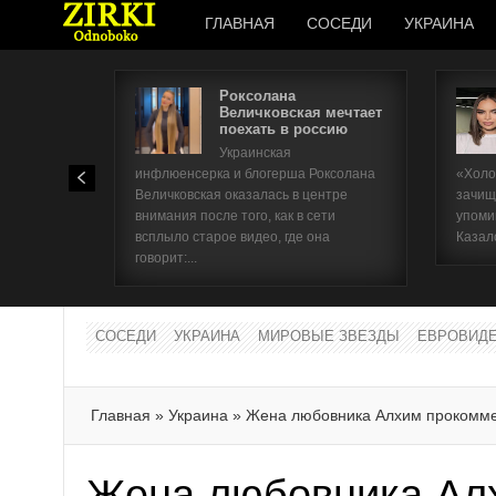
ГЛАВНАЯ
СОСЕДИ
УКРАИНА
Роксолана
Величковская мечтает
поехать в россию
Украинская
инфлюенсерка и блогерша Роксолана
«Холо
Величковская оказалась в центре
зачищ
внимания после того, как в сети
упоми
всплыло старое видео, где она
Казал
говорит:...
СОСЕДИ
УКРАИНА
МИРОВЫЕ ЗВЕЗДЫ
ЕВРОВИД
Главная
»
Украина
»
Жена любовника Алхим прокомме
Жена любовника Ал