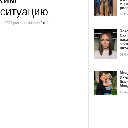
мечт
 ситуацию
рос
06 О
о 2207 раз
Категория
Украина
Эск
Сах
нак
зач
инт
06 О
Меж
Инн
был
Ман
15 А