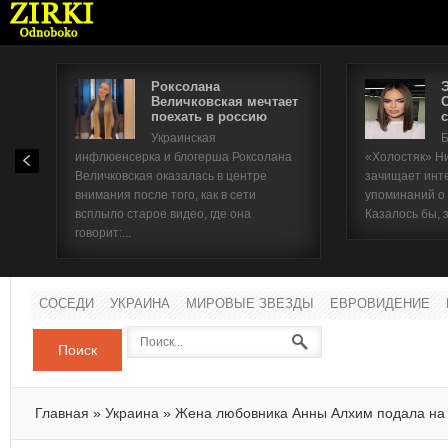
Роксолана
Величковская мечтает
поехать в россию
с
Имя п
Украинская
Б
инфлюенсерка и блогерша Роксолана
«Холостяк» Н
Паро
Величковская оказалась в центре
зачищает инт
внимания после того, как в сети
упоминаний о
всплыло старое видео, где она
Казалось бы, 
говорит:...
СОСЕДИ
УКРАИНА
МИРОВЫЕ ЗВЕЗДЫ
ЕВРОВИДЕНИЕ
Поиск
Главная
»
Украина
»
Жена любовника Анны Алхим подала на