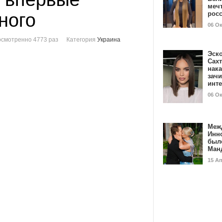
мечт
ного
рос
06 О
смотренно 4773 раз
Категория
Украина
Эск
Сах
нак
зач
инт
06 О
Меж
Инн
был
Ман
15 А