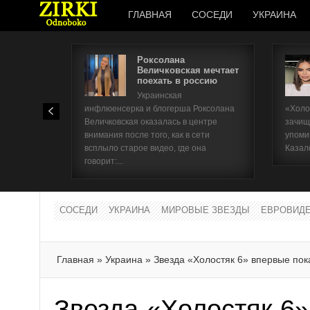
ГЛАВНАЯ
СОСЕДИ
УКРАИНА
Роксолана
Величковская мечтает
поехать в россию
Украинская
инфлюенсерка и блогерша Роксолана
«Холо
Величковская оказалась в центре
зачищ
внимания после того, как в сети
упоми
всплыло старое видео, где она
Казал
говорит:...
СОСЕДИ
УКРАИНА
МИРОВЫЕ ЗВЕЗДЫ
ЕВРОВИД
Главная
»
Украина
»
Звезда «Холостяк 6» впервые по
Звезда «Холостяк 6