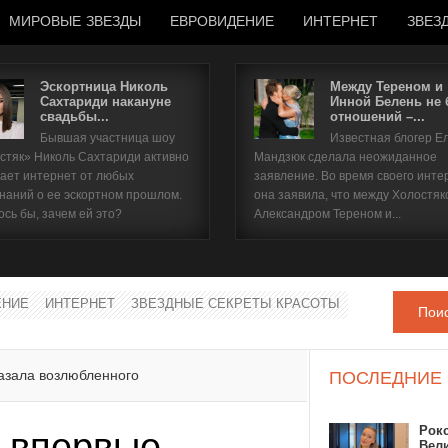
МИРОВЫЕ ЗВЕЗДЫ
ЕВРОВИДЕНИЕ
ИНТЕРНЕТ
ЗВЕЗ
Эскортница Николь
Между Тереном и
Сахтариди накануне
Инной Белень не
свадьбы...
отношений –...
Имя пользователя
Бывшая участница шоу
Известная блогер Е
стяк» Николь Сахтариди активно
Мандзюк сделала неожиданное
Пароль
ает интернет от любых
заявление. Во время своего инте
наний о ее эскортном прошлом.
она заявила, что между Холостяк
ось бы, зачем ей это?
Александром Тереном и...
запомнить
ЕНИЕ
ИНТЕРНЕТ
ЗВЕЗДНЫЕ СЕКРЕТЫ КРАСОТЫ
Пои
Забыли пароль?
Забыли имя пользователя?
казала возлюбленного
ПОСЛЕДНИЕ
Рок
» впервые
Вел