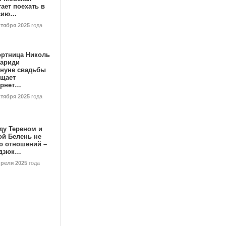
ает поехать в
сию…
ктября 2025
года
ортница Николь
тариди
ануне свадьбы
ищает
ернет…
ктября 2025
года
ду Тереном и
ой Белень не
о отношений –
дзюк…
преля 2025
года