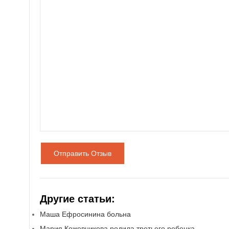
Отправить Отзыв
Другие статьи:
Маша Ефросинина больна
Мария Кожевникова родила третьего ребенка