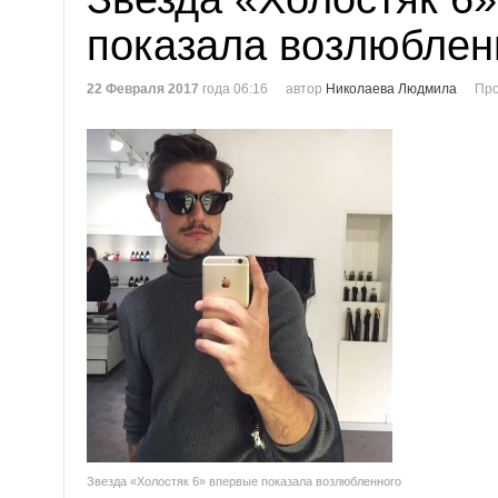
показала возлюблен
22 Февраля 2017
года 06:16
автор
Николаева Людмила
Про
Звезда «Холостяк 6» впервые показала возлюбленного