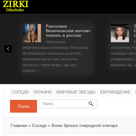
Роксолана
Величковская мечтает
поехать в россию
с
Имя п
Украинская
Б
инфлюенсерка и блогерша Роксолана
«Холостяк» Н
Паро
Величковская оказалась в центре
зачищает инт
внимания после того, как в сети
упоминаний о
всплыло старое видео, где она
Казалось бы, 
говорит:...
СОСЕДИ
УКРАИНА
МИРОВЫЕ ЗВЕЗДЫ
ЕВРОВИДЕНИЕ
Поиск
Главная
»
Соседи
»
Боню бросил очередной олигарх