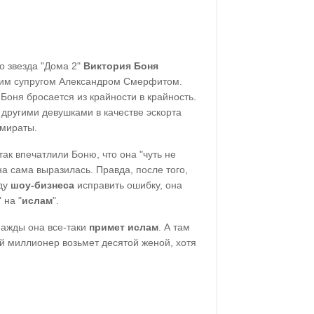
то звезда "Дома 2"
Виктория Боня
ким супругом Александром Смерфитом.
оня бросается из крайности в крайность.
 другими девушками в качестве эскорта
Эмираты.
ак впечатлили Боню, что она "чуть не
на сама выразилась. Правда, после того,
зду
шоу-бизнеса
исправить ошибку, она
 на "
ислам
".
нажды она все-таки
примет ислам
. А там
й миллионер возьмет десятой женой, хотя