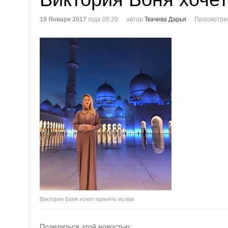
19 Января 2017
года 09:20
автор
Ткачева Дарья
Просмотре
Виктория Боня хочет принять ислам
Поделиться этой новостью: