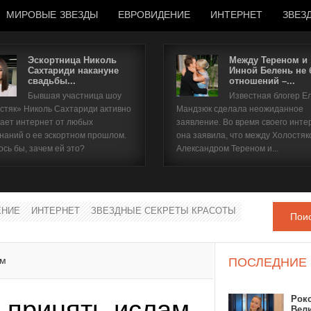
МИРОВЫЕ ЗВЕЗДЫ
ЕВРОВИДЕНИЕ
ИНТЕРНЕТ
ЗВЕЗ
Эскортница Николь
Между Тереном и
Сахтариди накануне
Инной Белень не
свадьбы...
отношений –...
Имя пользователя
Бывшая участница шоу
Известная блогер Е
стяк» Николь Сахтариди активно
Мандзюк сделала неожиданное
Пароль
ает интернет от любых
заявление. Во время своего инте
наний о ее эскортном прошлом.
она заявила, что между Холостяк
ось бы, зачем ей это?
Александром Тереном и...
запомнить
ЕНИЕ
ИНТЕРНЕТ
ЗВЕЗДНЫЕ СЕКРЕТЫ КРАСОТЫ
Пои
Забыли пароль?
Забыли имя пользователя?
ам
ПОСЛЕДНИЕ
Рок
т принять ислам
Вел