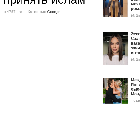
мечт
рос
нно 4757 раз
Категория
Соседи
06 О
Эск
Сах
нак
зач
инт
06 О
Меж
Инн
был
Ман
15 А