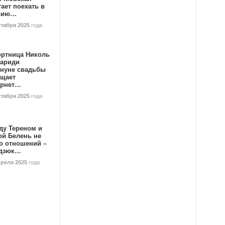
ает поехать в
сию…
ктября 2025
года
ортница Николь
тариди
ануне свадьбы
ищает
ернет…
ктября 2025
года
ду Тереном и
ой Белень не
о отношений –
дзюк…
преля 2025
года