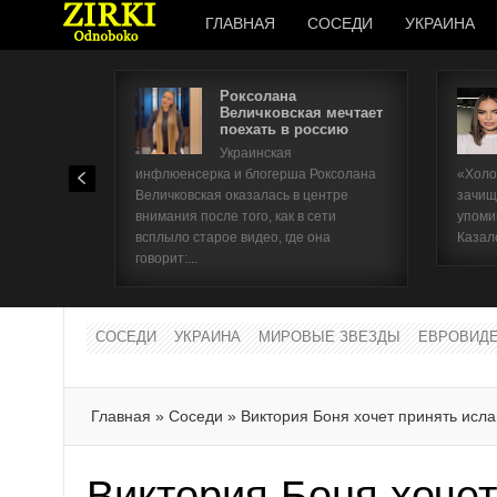
ГЛАВНАЯ
СОСЕДИ
УКРАИНА
Роксолана
Величковская мечтает
поехать в россию
Украинская
инфлюенсерка и блогерша Роксолана
«Холо
Величковская оказалась в центре
зачищ
внимания после того, как в сети
упоми
всплыло старое видео, где она
Казал
говорит:...
СОСЕДИ
УКРАИНА
МИРОВЫЕ ЗВЕЗДЫ
ЕВРОВИД
Главная
»
Соседи
»
Виктория Боня хочет принять исл
Виктория Боня хоче