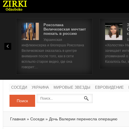
Роксолана
Величковская мечтает
поехать в россию
с
Имя п
Украинская
Б
инфлюенсерка и блогерша Роксолана
«Холостяк» Н
Паро
Величковская оказалась в центре
зачищает инт
внимания после того, как в сети
упоминаний о
всплыло старое видео, где она
Казалось бы, 
говорит:...
СОСЕДИ
УКРАИНА
МИРОВЫЕ ЗВЕЗДЫ
ЕВРОВИДЕНИЕ
Поиск
Главная
»
Соседи
»
Дочь Валерии перенесла операцию