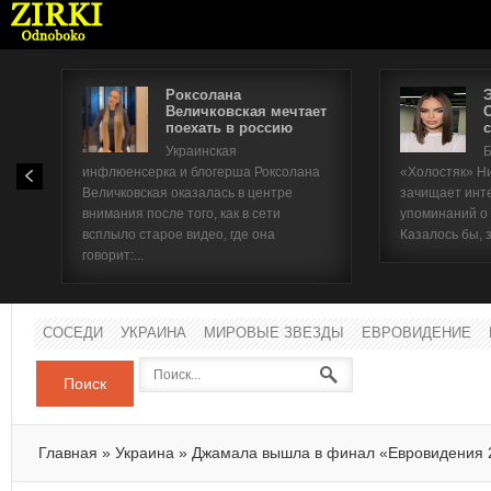
Роксолана
Величковская мечтает
поехать в россию
с
Имя п
Украинская
Б
инфлюенсерка и блогерша Роксолана
«Холостяк» Н
Паро
Величковская оказалась в центре
зачищает инт
внимания после того, как в сети
упоминаний о
всплыло старое видео, где она
Казалось бы, 
говорит:...
СОСЕДИ
УКРАИНА
МИРОВЫЕ ЗВЕЗДЫ
ЕВРОВИДЕНИЕ
Поиск
Главная
»
Украина
»
Джамала вышла в финал «Евровидения 