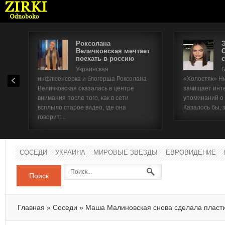
Роксолана
Величковская мечтает
поехать в россию
с
Имя п
Украинская
Б
инфлюенсерка и блогерша Роксолана
«Холостяк» Н
Паро
Величковская оказалась в центре
зачищает инт
внимания после того, как в сети
упоминаний о
всплыло старое видео, где она
Казалось бы, 
говорит:...
СОСЕДИ
УКРАИНА
МИРОВЫЕ ЗВЕЗДЫ
ЕВРОВИДЕНИЕ
Поиск
Главная
»
Соседи
»
Маша Малиновская снова сделала пласт