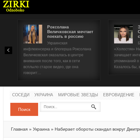
Роксолана
Величковская мечтает
поехать в россию
с
Имя п
Украинская
Б
инфлюенсерка и блогерша Роксолана
«Холостяк» Н
Паро
Величковская оказалась в центре
зачищает инт
внимания после того, как в сети
упоминаний о
всплыло старое видео, где она
Казалось бы, 
говорит:...
СОСЕДИ
УКРАИНА
МИРОВЫЕ ЗВЕЗДЫ
ЕВРОВИДЕНИЕ
Поиск
Главная
»
Украина
»
Набирает обороты скандал вокруг Дмит