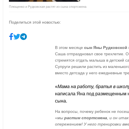
Плющенко и Рудковская растят из сына спортсмена
Поделиться этой новостью:
В этом месяце
сын Яны Рудковской 
Саша отпраздновал свое трехлетие. О
стремятся отдать малыша в детский с
Супруги решили растить из маленько
вместо детсада у него ежедневные тре
«
Мама на работу, братья в школу
написала Яна под размещенным н
сына.
На вопросы, почему ребенок не посещ
«
мы
растим спортсмена
, и он ита
опережением! У него тренировки вм