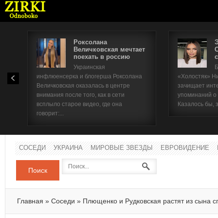
Роксолана
Величковская мечтает
поехать в россию
с
Имя п
Украинская
Б
инфлюенсерка и блогерша Роксолана
«Холостяк» Н
Паро
Величковская оказалась в центре
зачищает инт
внимания после того, как в сети
упоминаний о
всплыло старое видео, где она
Казалось бы, 
говорит:...
СОСЕДИ
УКРАИНА
МИРОВЫЕ ЗВЕЗДЫ
ЕВРОВИДЕНИЕ
Поиск
Главная
»
Соседи
»
Плющенко и Рудковская растят из сына 