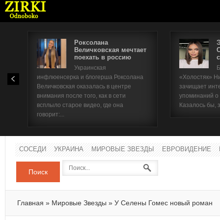
Роксолана
Величковская мечтает
поехать в россию
с
Имя п
Украинская
Б
инфлюенсерка и блогерша Роксолана
«Холостяк» Н
Паро
Величковская оказалась в центре
зачищает инт
внимания после того, как в сети
упоминаний о
всплыло старое видео, где она
Казалось бы, 
говорит:...
СОСЕДИ
УКРАИНА
МИРОВЫЕ ЗВЕЗДЫ
ЕВРОВИДЕНИЕ
Поиск
Главная
»
Мировые Звезды
»
У Селены Гомес новый роман