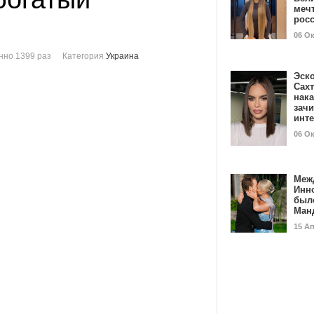
мечт
рос
06 О
нно 1399 раз
Категория
Украина
Эск
Сах
нак
зач
инт
06 О
Меж
Инн
был
Ман
15 А