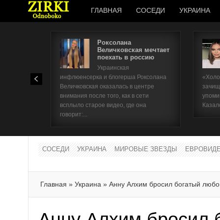
ГЛАВНАЯ
СОСЕДИ
УКРАИНА
Роксолана
Величковская мечтает
поехать в россию
Украинская
инфлюенсерка и блогерша Роксолана
«Холо
Величковская оказалась в центре
зачищ
внимания после того, как в сети
упоми
всплыло старое видео, где она
Казал
говорит:...
СОСЕДИ
УКРАИНА
МИРОВЫЕ ЗВЕЗДЫ
ЕВРОВИД
Главная
»
Украина
»
Анну Алхим бросил богатый любо
Анну Алхим бросил 