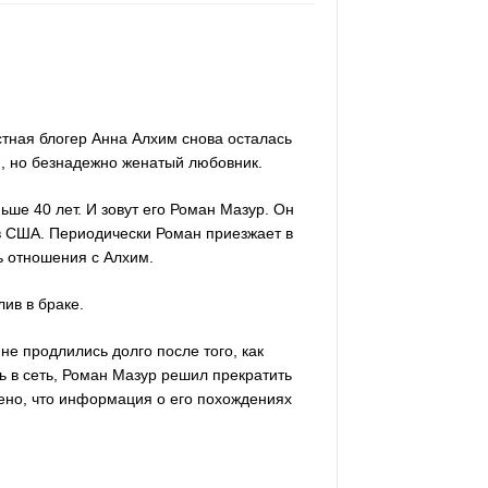
стная блогер Анна Алхим снова осталась
й, но безнадежно женатый любовник.
ьше 40 лет. И зовут его Роман Мазур. Он
 в США. Периодически Роман приезжает в
сь отношения с Алхим.
ив в браке.
не продлились долго после того, как
 в сеть, Роман Мазур решил прекратить
ено, что информация о его похождениях