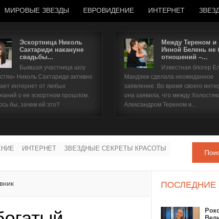
МИРОВЫЕ ЗВЕЗДЫ
ЕВРОВИДЕНИЕ
ИНТЕРНЕТ
ЗВЕЗ
Эскортница Николь
Между Тереном и
Сахтариди накануне
Инной Белень не
свадьбы...
отношений –...
Имя пользователя
Бывшая участница шоу
Известная блогер Е
стяк» Николь Сахтариди активно
Мандзюк сделала неожиданное
Пароль
ает интернет от любых
заявление. Во время своего инте
наний о ее эскортном прошлом.
она заявила, что между Холостяк
ось бы, зачем ей это?
Александром Тереном и...
запомнить
ЕНИЕ
ИНТЕРНЕТ
ЗВЕЗДНЫЕ СЕКРЕТЫ КРАСОТЫ
Пои
Забыли пароль?
Забыли имя пользователя?
вник
ПОСЛЕДНИЕ
Рок
богатый
Вел