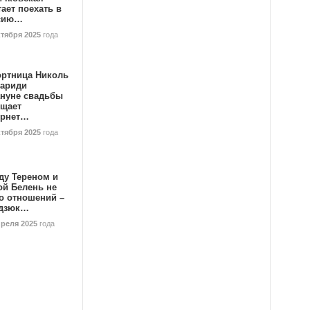
ает поехать в
сию…
ктября 2025
года
ортница Николь
тариди
ануне свадьбы
ищает
ернет…
ктября 2025
года
ду Тереном и
ой Белень не
о отношений –
дзюк…
преля 2025
года