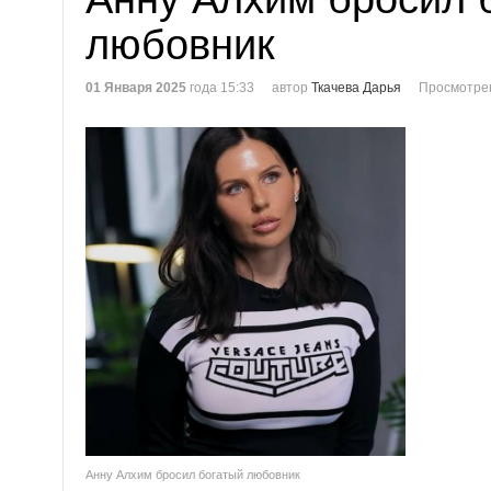
любовник
01 Января 2025
года 15:33
автор
Ткачева Дарья
Просмотре
Анну Алхим бросил богатый любовник