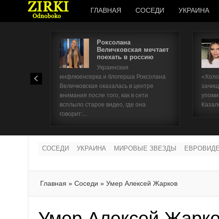
ГЛАВНАЯ
СОСЕДИ
УКРАИНА
Роксолана
Величковская мечтает
поехать в россию
Украинская
инфлюенсерка и блогерша Роксолана
«Холо
Величковская оказалась в центре
зачищ
внимания после того, как в сети
упоми
всплыло старое видео, где она
Казал
говорит:...
СОСЕДИ
УКРАИНА
МИРОВЫЕ ЗВЕЗДЫ
ЕВРОВИД
Главная
»
Соседи
»
Умер Алексей Жарков
Умер Алексей Жарк