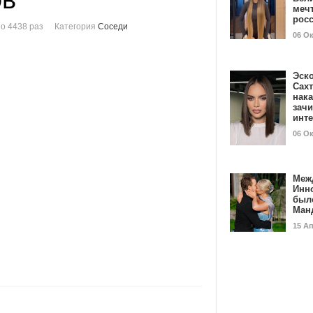
мечт
рос
о 4438 раз
Категория
Соседи
06 О
Эск
Сах
нак
зач
инт
06 О
Меж
Инн
был
Ман
15 А