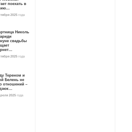
ает поехать в
сию…
ктября 2025
года
ортница Николь
тариди
ануне свадьбы
ищает
ернет…
ктября 2025
года
ду Тереном и
ой Белень не
о отношений –
дзюк…
преля 2025
года