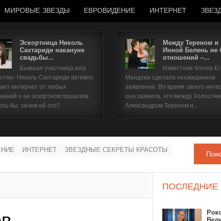
МИРОВЫЕ ЗВЕЗДЫ
ЕВРОВИДЕНИЕ
ИНТЕРНЕТ
ЗВЕЗ
Эскортница Николь
Между Тереном и
Сахтариди накануне
Инной Белень не
свадьбы...
отношений –...
Имя пользователя
Бывшая участница шоу
Известная блогер Е
стяк» Николь Сахтариди активно
Мандзюк сделала неожиданное
Пароль
ает интернет от любых
заявление. Во время своего инте
наний о ее эскортном прошлом.
она заявила, что между Холостяк
ось бы, зачем ей это?
Александром Тереном и...
запомнить
ЕНИЕ
ИНТЕРНЕТ
ЗВЕЗДНЫЕ СЕКРЕТЫ КРАСОТЫ
Пои
Забыли пароль?
Забыли имя пользователя?
ПОСЛЕДНИЕ
Рок
ов
Вел