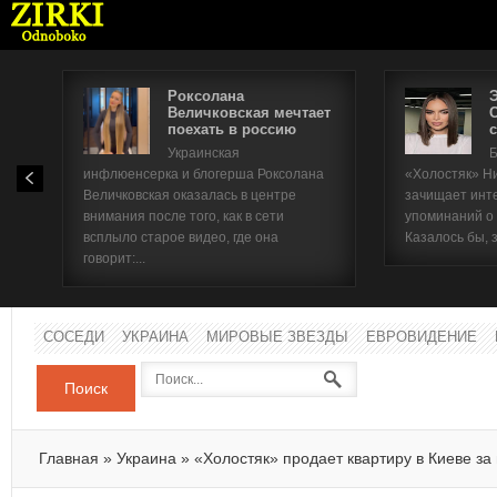
Роксолана
Величковская мечтает
поехать в россию
с
Имя п
Украинская
Б
инфлюенсерка и блогерша Роксолана
«Холостяк» Н
Паро
Величковская оказалась в центре
зачищает инт
внимания после того, как в сети
упоминаний о
всплыло старое видео, где она
Казалось бы, 
говорит:...
СОСЕДИ
УКРАИНА
МИРОВЫЕ ЗВЕЗДЫ
ЕВРОВИДЕНИЕ
Поиск
Главная
»
Украина
»
«Холостяк» продает квартиру в Киеве з