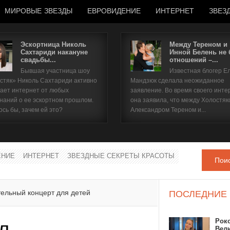
МИРОВЫЕ ЗВЕЗДЫ
ЕВРОВИДЕНИЕ
ИНТЕРНЕТ
ЗВЕЗ
Эскортница Николь
Между Тереном и
Сахтариди накануне
Инной Белень не
свадьбы...
отношений –...
Имя пользователя
Бывшая участница шоу
Известная блогер Е
стяк» Николь Сахтариди активно
Мандзюк сделала неожиданное
Пароль
ает интернет от любых
заявление. Во время своего инте
наний о ее эскортном прошлом.
она заявила, что между Холостяк
ось бы, зачем ей это?
Александром Тереном и...
запомнить
ЕНИЕ
ИНТЕРНЕТ
ЗВЕЗДНЫЕ СЕКРЕТЫ КРАСОТЫ
Пои
Забыли пароль?
Забыли имя пользователя?
тельный концерт для детей
ПОСЛЕДНИЕ
Рок
л
Вел