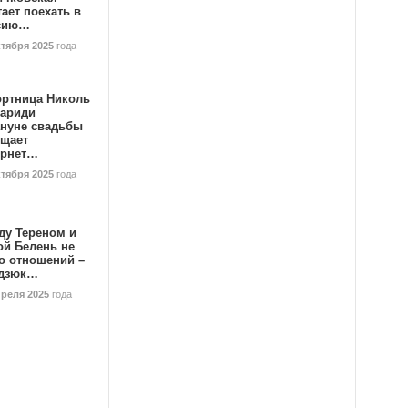
ает поехать в
сию…
ктября 2025
года
ортница Николь
тариди
ануне свадьбы
ищает
ернет…
ктября 2025
года
ду Тереном и
ой Белень не
о отношений –
дзюк…
преля 2025
года