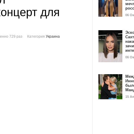
мечт
концерт для
рос
06 О
Эск
енно 729 раз
Категория
Украина
Сах
нак
зач
инт
06 О
Меж
Инн
был
Ман
15 А