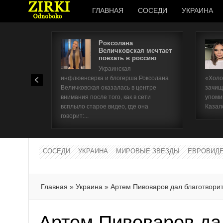
ГЛАВНАЯ
СОСЕДИ
УКРАИНА
Роксолана
Величковская мечтает
поехать в россию
Украинская
инфлюенсерка и блогерша Роксолана
«Холо
Величковская оказалась в центре
зачищ
внимания после того, как в сети
упоми
всплыло старое видео, где она
Казал
говорит:...
СОСЕДИ
УКРАИНА
МИРОВЫЕ ЗВЕЗДЫ
ЕВРОВИД
Главная
»
Украина
»
Артем Пивоваров дал благотвори
Артем Пивоваров да