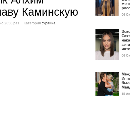
мечт
лаву Каминскую
рос
06 О
о 2656 раз
Категория
Украина
Эск
Сах
нак
зач
инт
06 О
Меж
Инн
был
Ман
15 А