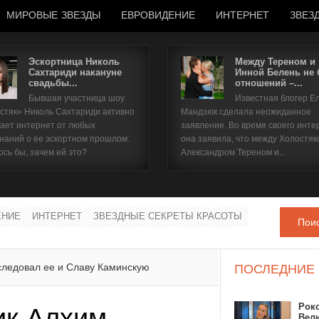
МИРОВЫЕ ЗВЕЗДЫ
ЕВРОВИДЕНИЕ
ИНТЕРНЕТ
ЗВЕЗ
Эскортница Николь
Между Тереном и
Сахтариди накануне
Инной Белень не
свадьбы...
отношений –...
Имя пользователя
Бывшая участница шоу
Известная блогер Е
стяк» Николь Сахтариди активно
Мандзюк сделала неожиданное
Пароль
ает интернет от любых
заявление. Во время своего инте
наний о ее эскортном прошлом.
она заявила, что между Холостяк
ось бы, зачем ей это?
Александром Тереном и...
запомнить
ЕНИЕ
ИНТЕРНЕТ
ЗВЕЗДНЫЕ СЕКРЕТЫ КРАСОТЫ
Пои
Забыли пароль?
Забыли имя пользователя?
следовал ее и Славу Каминскую
ПОСЛЕДНИЕ
Рок
ик Алхим
Вел