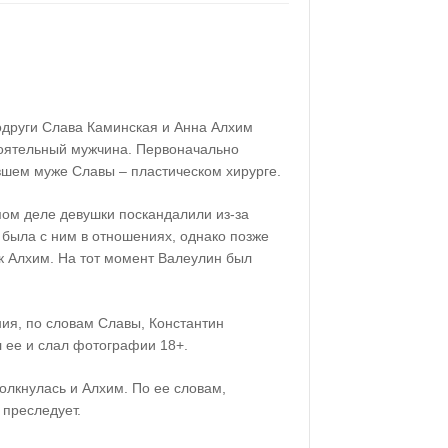
одруги Слава Каминская и Анна Алхим
тоятельный мужчина. Первоначально
вшем муже Славы – пластическом хирурге.
мом деле девушки поскандалили из-за
 была с ним в отношениях, однако позже
к Алхим. На тот момент Валеулин был
ия, по словам Славы, Константин
 ее и слал фотографии 18+.
толкнулась и Алхим. По ее словам,
 преследует.