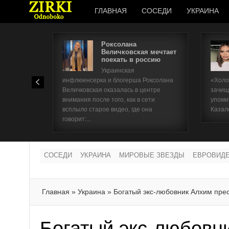
ГЛАВНАЯ
СОСЕДИ
УКРАИНА
Роксолана
Величковская мечтает
поехать в россию
Украинская
инфлюенсерка и блогерша Роксолана
«Холо
Величковская оказалась в центре
зачищ
внимания после того, как в сети
упоми
всплыло старое видео, где она
Казал
говорит:...
СОСЕДИ
УКРАИНА
МИРОВЫЕ ЗВЕЗДЫ
ЕВРОВИД
Главная
»
Украина
»
Богатый экс-любовник Алхим пре
Богатый экс-любовн