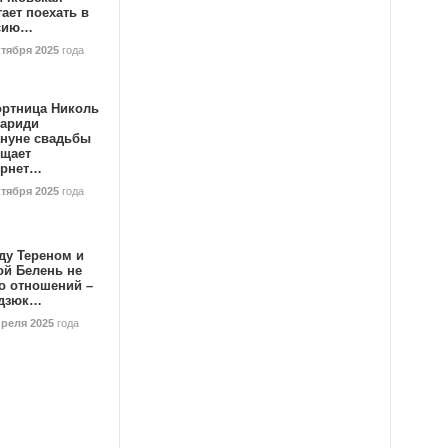
ает поехать в
сию…
ктября 2025
года
ортница Николь
тариди
ануне свадьбы
ищает
ернет…
ктября 2025
года
ду Тереном и
ой Белень не
о отношений –
дзюк…
преля 2025
года