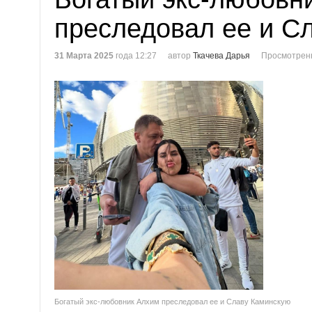
преследовал ее и С
31 Марта 2025
года 12:27
автор
Ткачева Дарья
Просмотренн
Богатый экс-любовник Алхим преследовал ее и Славу Каминскую