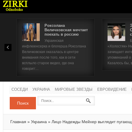
Роксолана
Величковская мечтает
поехать в россию
с
Имя п
Украинская
Б
инфлюенсерка и блогерша Роксолана
«Холостяк» Н
Паро
Величковская оказалась в центре
зачищает инт
внимания после того, как в сети
упоминаний о
всплыло старое видео, где она
Казалось бы, 
говорит:...
СОСЕДИ
УКРАИНА
МИРОВЫЕ ЗВЕЗДЫ
ЕВРОВИДЕНИЕ
Поиск
Главная
»
Украина
»
Лицо Надежды Мейхер выглядит пугающ