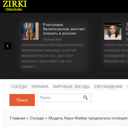
Роксолана
Величковская мечтает
поехать в россию
с
Имя п
Украинская
Б
инфлюенсерка и блогерша Роксолана
«Холостяк» Н
Паро
Величковская оказалась в центре
зачищает инт
внимания после того, как в сети
упоминаний о
всплыло старое видео, где она
Казалось бы, 
говорит:...
СОСЕДИ
УКРАИНА
МИРОВЫЕ ЗВЕЗДЫ
ЕВРОВИДЕНИЕ
Поиск
Главная
»
Соседи
»
Модель Кира Майер предлагала полиции 