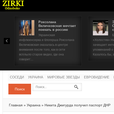
Роксолана
Величковская мечтает
поехать в россию
с
Имя п
Украинская
Б
инфлюенсерка и блогерша Роксолана
«Холостяк» Н
Паро
Величковская оказалась в центре
зачищает инт
внимания после того, как в сети
упоминаний о
всплыло старое видео, где она
Казалось бы, 
говорит:...
СОСЕДИ
УКРАИНА
МИРОВЫЕ ЗВЕЗДЫ
ЕВРОВИДЕНИЕ
Поиск
Главная
»
Украина
»
Никита Джигурда получил паспорт ДНР