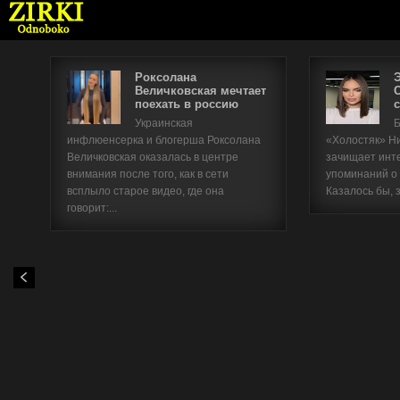
Роксолана
Величковская мечтает
поехать в россию
с
Имя п
Украинская
Б
инфлюенсерка и блогерша Роксолана
«Холостяк» Н
Паро
Величковская оказалась в центре
зачищает инт
внимания после того, как в сети
упоминаний о
всплыло старое видео, где она
Казалось бы, 
говорит:...