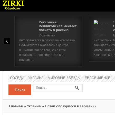
Роксолана
Величковская мечтает
поехать в россию
с
Имя п
Украинская
Б
инфлюенсерка и блогерша Роксолана
«Холостяк» Н
Паро
Величковская оказалась в центре
зачищает инт
внимания после того, как в сети
упоминаний о
всплыло старое видео, где она
Казалось бы, 
говорит:...
СОСЕДИ
УКРАИНА
МИРОВЫЕ ЗВЕЗДЫ
ЕВРОВИДЕНИЕ
Поиск
Главная
»
Украина
»
Потап опозорился в Германии