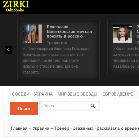
Роксолана
Величковская мечтает
поехать в россию
с
Имя п
Украинская
Б
инфлюенсерка и блогерша Роксолана
«Холостяк» Н
Паро
Величковская оказалась в центре
зачищает инт
внимания после того, как в сети
упоминаний о
всплыло старое видео, где она
Казалось бы, 
говорит:...
СОСЕДИ
УКРАИНА
МИРОВЫЕ ЗВЕЗДЫ
ЕВРОВИДЕНИЕ
Поиск
Главная
»
Украина
»
Тренер «Зваженых» рассказала о вреде