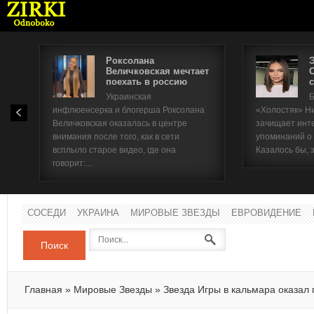
Роксолана
Величковская мечтает
поехать в россию
с
Имя п
Украинская
Б
инфлюенсерка и блогерша Роксолана
«Холостяк» Н
Паро
Величковская оказалась в центре
зачищает инт
внимания после того, как в сети
упоминаний о
всплыло старое видео, где она
Казалось бы, 
говорит:...
СОСЕДИ
УКРАИНА
МИРОВЫЕ ЗВЕЗДЫ
ЕВРОВИДЕНИЕ
Поиск
Главная
»
Мировые Звезды
»
Звезда Игры в кальмара оказал