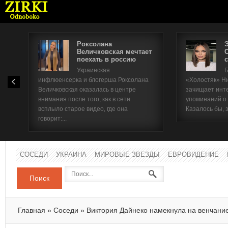
Роксолана
Величковская мечтает
поехать в россию
с
Имя п
Украинская
Б
инфлюенсерка и блогерша Роксолана
«Холостяк» Н
Паро
Величковская оказалась в центре
зачищает инт
внимания после того, как в сети
упоминаний о
всплыло старое видео, где она
Казалось бы, 
говорит:...
СОСЕДИ
УКРАИНА
МИРОВЫЕ ЗВЕЗДЫ
ЕВРОВИДЕНИЕ
Поиск
Главная
»
Соседи
»
Виктория Дайнеко намекнула на венчани